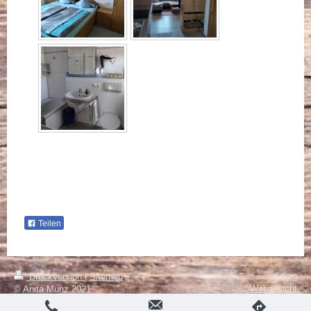
Teilen
Login
Druckversion
|
Sitemap
Webansicht
© Anita Munz 2021